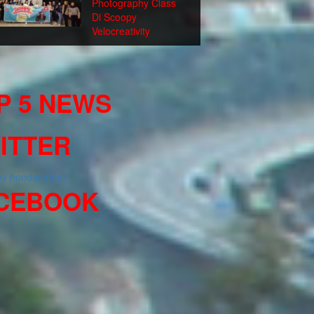
Photography Class
Di Scoopy
Velocreativity
P 5 NEWS
ITTER
 by hondacomm
CEBOOK