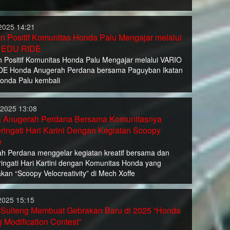
2025 14:21
n Positif Komunitas Honda Palu Mengajar melalui
 EDU RIDE
 Positif Komunitas Honda Palu Mengajar melalui VARIO
DE Honda Anugerah Perdana bersama Paguyban Ikatan
onda Palu kembali
2025 13:08
 Anugerah Perdana Bersama Komunitasnya
ingati Hari Karini Dengan Kegiatan Scoopy
e
h Perdana menggelar kegiatan kreatif bersama dan
ngati Hari Kartini dengan Komunitas Honda yang
kan “Scoopy Velocreativity” di Mech Xoffe
2025 15:15
Sulteng Membuat Gebrakan Baru di 2025 “Honda
 Modification Contest”