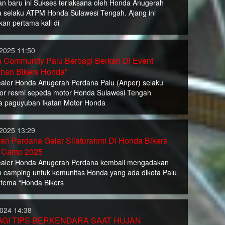
n baru ini Sukses terlaksana oleh Honda Anugerah
 selaku ATPM Honda Sulawesi Tengah. Ajang ini
an pertama kali di
2025 11:50
 Community Palu Berbagi Berkah Di Event
han Bikers Honda"
aler Honda Anugerah Perdana Palu (Anper) selaku
utor resmi sepeda motor Honda Sulawesi Tengah
a paguyuban Ikatan Motor Honda
2025 13:29
ah Perdana Gelar Silaturahmi Di Honda Bikers
r Camp 2025
ealer Honda Anugerah Perdana kembali mengadakan
n camping untuk komunitas Honda yang ada dikota Palu
tema “Honda Bikers
2024 14:38
GI TIPS BERKENDARA SAAT HUJAN