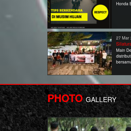
Honda B
27 Mar 
Silatu
Main De
distrib
bersam
PHOTO
GALLERY