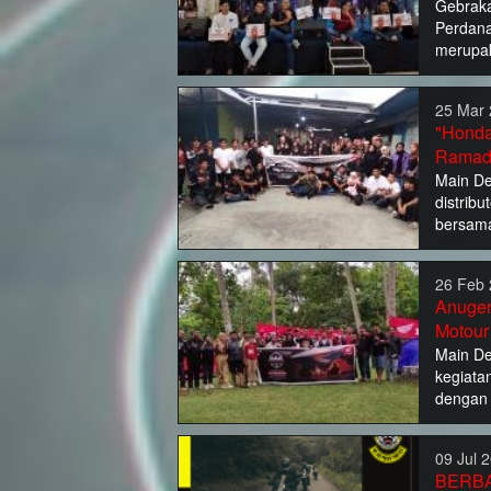
Gebraka
Perdana
merupak
25 Mar 
"Honda
Ramad
Main De
distrib
bersam
26 Feb 
Anuger
Motou
Main D
kegiata
dengan 
09 Jul 
BERBA