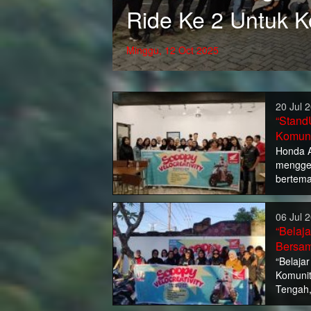
Ride Ke 2 Untuk 
Minggu, 12 Oct 2025
20 Jul 
“Stand
Komuni
Honda A
menggel
bertema
06 Jul 
“Belaja
Bersam
“Belaja
Komunit
Tengah,