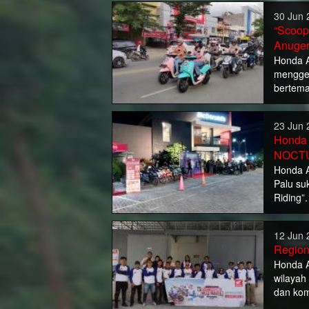
30 Jun 
“Scoop
Anuger
Honda A
menggel
bertema
23 Jun 
Honda 
NOCTU
Honda 
Palu su
Riding”.
12 Jun 
Region
Honda A
wilayah
dan kom