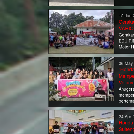
12 Jun 
Geraka
VARIO
Gerakan
EDU RI
Motor H
06 May 
“Honda
Memper
Velocr
Anugera
memperi
bertema
24 Apr 
Honda 
Sulteng