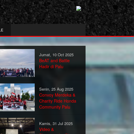
LE
Jumat, 10 Oct 2025
BeAT and Battle
Hadir di Palu
Senin, 25 Aug 2025
Convoy Merdeka &
Charity Ride Honda
Community Palu
Kamis, 31 Jul 2025
Video &